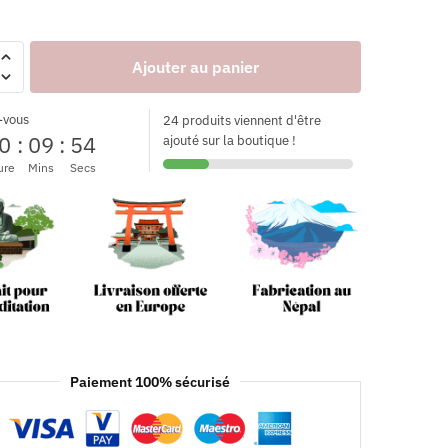
Ajouter au panier
-vous
24 produits viennent d'être
0
:
09
:
53
ajouté sur la boutique !
ure
Mins
Secs
Paiement 100% sécurisé