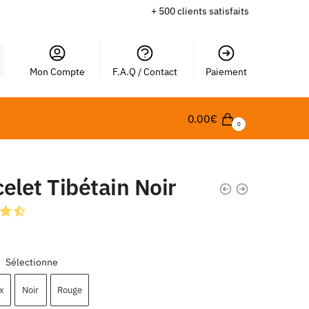
+ 500 clients satisfaits
Mon Compte
F.A.Q / Contact
Paiement
0.00
€
0
elet Tibétain Noir
Sélectionne
:
x
Noir
Rouge