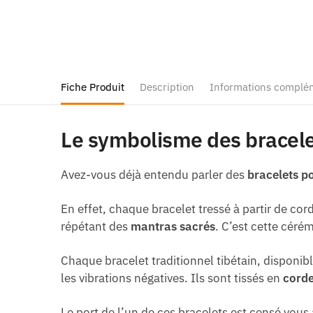
Fiche Produit
Description
Informations complé
Le symbolisme des bracele
Avez-vous déjà entendu parler des
bracelets p
En effet, chaque bracelet tressé à partir de cor
répétant des
mantras sacrés
. C’est cette céré
Chaque bracelet traditionnel tibétain, disponi
les vibrations négatives. Ils sont tissés en
corde
Le port de l’un de ces bracelets est censé vous 