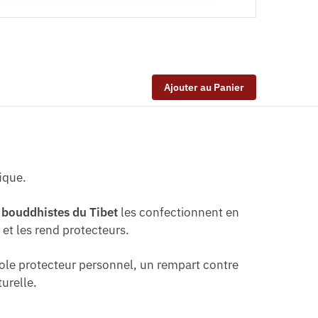
Ajouter au Panier
ique.
bouddhistes du Tibet
les confectionnent en
s
et les rend protecteurs.
bole protecteur personnel, un rempart contre
turelle.