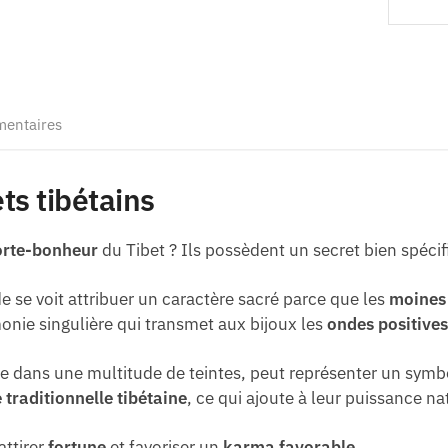
mentaires
ts tibétains
orte-bonheur
du Tibet ? Ils possèdent un secret bien spécif
de se voit attribuer un caractère sacré parce que les
moines 
monie singulière qui transmet aux bijoux les
ondes positive
ble dans une multitude de teintes, peut représenter un sym
 traditionnelle tibétaine
, ce qui ajoute à leur puissance na
attirer
fortune
et favoriser un
karma favorable
.