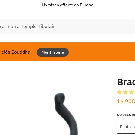
Livraison offerte en Europe
e
e clés Bouddha
Mon histoire
Brac
16.90
€
COULEUR
Bordeau