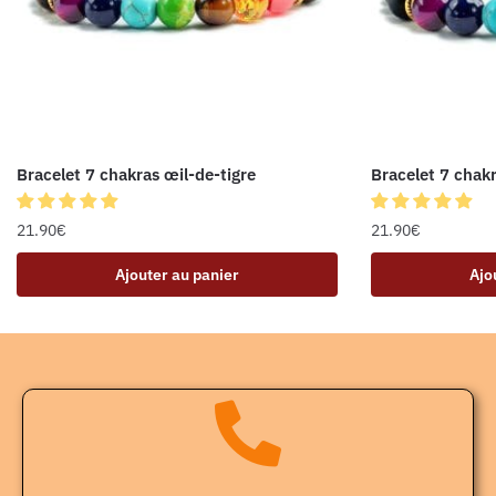
Bracelet 7 chakras œil-de-tigre
Bracelet 7 chakr
21.90
€
21.90
€
Ajouter au panier
Ajo