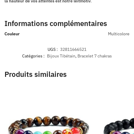
la hauteur de vos attentes est notre leitmotiv
.
Informations complémentaires
Couleur
Multicolore
UGS :
32811666521
Catégories :
Bijoux Tibétain
,
Bracelet 7 chakras
Produits similaires